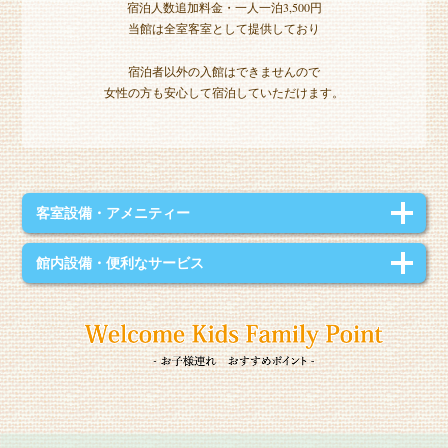
宿泊人数追加料金・一人一泊3,500円
当館は全室客室として提供しており
宿泊者以外の入館はできませんので
女性の方も安心して宿泊していただけます。
客室設備・アメニティー
ベット・ソファーベット・テーブル・クローゼット・バルコニー・エアコ
館内設備・便利なサービス
ン・
タブレット・冷蔵庫・電子レンジ・ヘアドライヤー・
電気ケトル・キ
ッチン用品・バスタブ・シャワー・タオル・シャンプー・
リンス・ボディ
有料コインランドリー【洗濯/衣類乾燥機】
ソープ・歯ブラシ・煙探知機
有料自転車レンタル・アイロン