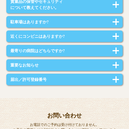
貴重品の保管やセキュリティ
電車と徒歩で17分!!
について教えてください。
福岡ドーム迄バスで11分!!の利便性の高い藤崎駅まで徒歩5分に位置するロ
ーコストルームです｡
当施設の入口はオートロックとなります。宿泊者以外の入館を固く禁じて
駐車場はありますか?
おります。
シンプルで清潔感のあるインテリア｡
各部屋は施錠が可能ですので、ご宿泊者様ご自身で管理をお願いいたしま
シャンプーなども自然派のモノを揃えています｡
当施設の横に有料駐車場がございます。
す。
室内の清掃はすべてナチュラルクリーニングで行っております。
近くにコンビニはありますか?
同じ建物に別のお部屋もあります｡
2軒隣にセブンイレブンがございます。
最寄りの病院はどちらですか?
エレベーター等はございませんので、
階段の昇り降りが不自由なお客様は、
福岡記念病院がございます。(車で約10分)
1階のお部屋をおすすめいたしております。
重要なお知らせ
1階のお部屋をご希望される方はご予約時にお申し出ください。
※ご利用状況によりご要望にお応えできないことがあります。
宿泊者以外の入室を固く禁じます｡発覚した場合10000円請求します｡
届出／許可登録番号
宿泊者が増えると追加料金がかかります｡
チェックインが24時を過ぎるとご予約をキャンセルされたものとさせてい
旅館業法の許可番号
ただく場合がございますのでご了承ください。
福岡市早良保健所 | 福早保環第013004号
宿泊中の清掃、リネンの取替えは行なっておりません。
お電話でのご予約は受け付けておりません。
お問い合わせ
お電話でのご予約は受け付けておりません。