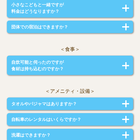
小さなこどもと一緒ですが
ももち浜まで 2.2㎞(自転車で約10分)
料金はどうなりますか？
福岡タワー 2.2㎞(自転車で約10分)
福岡ドーム 3㎞(自転車で約15分)
2歳以上は通常料金となります。
マークイズ福岡 2.8㎞(自転車で約15分)
団体での宿泊はできますか？
マリノアシティー 3.8㎞(車で12分)
客室数 11部屋
建物全体が宿泊施設となっております｡複数のご予約可能です｡
＜食事＞
自炊可能と伺ったのですが
食材は持ち込むのですか？
お部屋のキッチンにて自炊をしていただくことが可能です。
食材はお持ち込みください。
＜アメニティ・設備＞
タオルやパジャマはありますか？
バスタオル、フェイスタオル、ドライヤーのご用意がございます。
自転車のレンタルはいくらですか？
ナイトウェアにつきましてはご準備ください。
レンタル日から翌朝10時まで1000円
洗濯はできますか？
現金のみ/台数に限りがあります｡