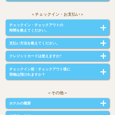
施設内１階に洗濯、乾燥機を1台ずつ設置しておりますのでご利用くださ
い。（有料）
＜チェックイン・お支払い＞
アイロンのご用意もございますのでご利用の際は前日までにお申し出くだ
さい。
チェックイン・チェックアウトの
時間を教えてください。
チェックインは15時、チェックアウトは10時でございます。
支払い方法を教えてください。
建物にはオートロックがかかっておりますのでチェックイン前にメールを
ご確認ください。
予約サイトにてお支払いお願いいたします。
オートロックの鍵番号とチェックインコード(6桁の数字)が必要となりま
クレジットカードは使えますか?
す。
現地でのクレジットカードは使えません。
チェックイン前・チェックアウト後に
荷物は預けれますか？
チェックイン前、チェックアウト後のお荷物のお預かりはできません。
＜その他＞
ホテルの概要
福岡空港から電車と徒歩で29分!!博多駅から電車と徒歩で23分!!天神駅から