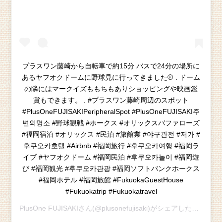
プラスワン藤崎から自転車で約15分 バスで24分の場所に
あるヤフオクドームに野球見に行ってきました⚾️ . ドーム
の隣にはマークイズももちもありショッピングや映画鑑
賞もできます。 . #プラスワン藤崎周辺のスポット
#PlusOneFUJISAKIPeripheralSpot #PlusOneFUJISAKI주
변의명소 #野球観戦 #ホークス #オリックスバファローズ
#福岡宿泊 #オリックス #民泊 #旅館業 #야구관전 #저가 #
후쿠오카호텔 #Airbnb #福岡旅行 #후쿠오카여행 #福岡ラ
イブ #ヤフオクドーム #福岡民泊 #후쿠오카놀이 #福岡遊
び #福岡観光 #후쿠오카관광 #福岡ソフトバンクホークス
#福岡ホテル #福岡旅館 #FukuokaGuestHouse
#Fukuokatrip #Fukuokatravel
PlusOne FUJISAKI
さん(@plusonefujisaki)がシェアした投稿 -
2