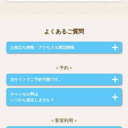
よくあるご質問
お役立ち情報・アクセス＆周辺情報
【チェックイン方法】
建物に設置してあるタブレットにて宿泊者情報を登録してください。
＜予約＞
登録完了後タブレットにお部屋の号数とキーボックスの鍵番号が表示され
ますのでキーボックスから鍵を取り出して入室してください。
【公共交通機関】
当サイトでご予約可能です。
地下鉄 藤崎駅 400m(徒歩５分)、藤崎バス乗継ターミナル 400m(徒歩５分)
当サイトが最もお得。
【アクセス】
キャンセル料は
（お電話でのご予約は受け付けておりません）
天神 5.7㎞(地下鉄 藤崎駅から9分)
いつから発生しますか？
博多駅 7.3㎞(地下鉄 藤崎駅から15分)
福岡空港 10㎞(地下鉄 藤崎駅から21分)
ご宿泊日30日前より合計料金の100%のキャンセル料が発生いたします。
病院 1.9㎞(福岡記念病院 車で10分)
コンビニ 80m(徒歩1分)
＜客室利用＞
レストラン 400m(徒歩6分)
商店街700m (徒歩10分)