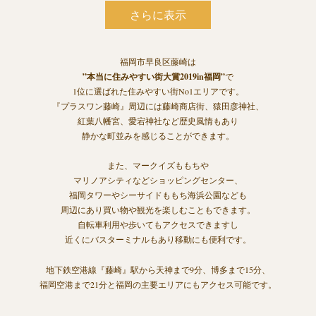
さらに表示
福岡市早良区藤崎は
”本当に住みやすい街大賞2019in福岡”
で
1位に選ばれた住みやすい街No1エリアです。
『プラスワン藤崎』周辺には藤崎商店街、猿田彦神社、
紅葉八幡宮、愛宕神社など歴史風情もあり
静かな町並みを感じることができます。
また、マークイズももちや
マリノアシティなどショッピングセンター、
福岡タワーやシーサイドももち海浜公園なども
周辺にあり買い物や観光を楽しむこともできます。
自転車利用や歩いてもアクセスできますし
近くにバスターミナルもあり移動にも便利です。
地下鉄空港線『藤崎』駅から天神まで9分、博多まで15分、
福岡空港まで21分と福岡の主要エリアにもアクセス可能です。